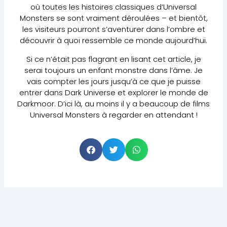
où toutes les histoires classiques d’Universal
Monsters se sont vraiment déroulées – et bientôt,
les visiteurs pourront s’aventurer dans l’ombre et
découvrir à quoi ressemble ce monde aujourd’hui.
Si ce n’était pas flagrant en lisant cet article, je
serai toujours un enfant monstre dans l’âme. Je
vais compter les jours jusqu’à ce que je puisse
entrer dans Dark Universe et explorer le monde de
Darkmoor. D’ici là, au moins il y a beaucoup de films
Universal Monsters à regarder en attendant !
S
S
S
h
h
h
a
a
a
r
r
r
e
e
e
o
o
o
n
n
n
f
t
w
a
w
h
c
i
a
e
t
t
b
t
s