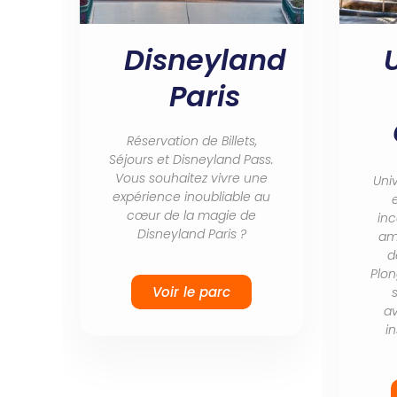
Disneyland
Paris
Réservation de Billets,
Séjours et Disneyland Pass.
Vous souhaitez vivre une
Uni
expérience inoubliable au
cœur de la magie de
inc
Disneyland Paris ?
am
d
Plo
Voir le parc
av
i