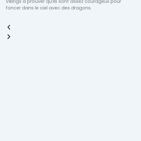
Vikings à prouver qu’ils sont assez courageux pour
foncer dans le ciel avec des dragons.
Previous
Next