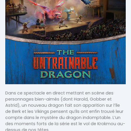
Dans ce spectacle en direct mettant en scène des
personnages bien-aimés (dont Harold, Gobber et
Astrid), un nouveau dragon fait son apparition sur l’île
de Berk et les Vikings pensent qu’ils ont enfin trouvé leur
compte dans le mystère du dragon indomptable. L’un
des moments forts de la série est le vol de Krokmou au-
dessus de nos têtes.