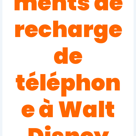
ments de
recharge
de
téléphon
e à Walt
Disney