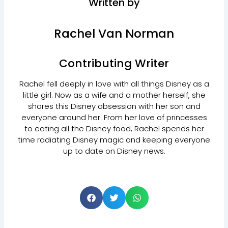
Written by
Rachel Van Norman
Contributing Writer
Rachel fell deeply in love with all things Disney as a
little girl. Now as a wife and a mother herself, she
shares this Disney obsession with her son and
everyone around her. From her love of princesses
to eating all the Disney food, Rachel spends her
time radiating Disney magic and keeping everyone
up to date on Disney news.
S
S
S
h
h
h
a
a
a
r
r
r
e
e
e
o
o
o