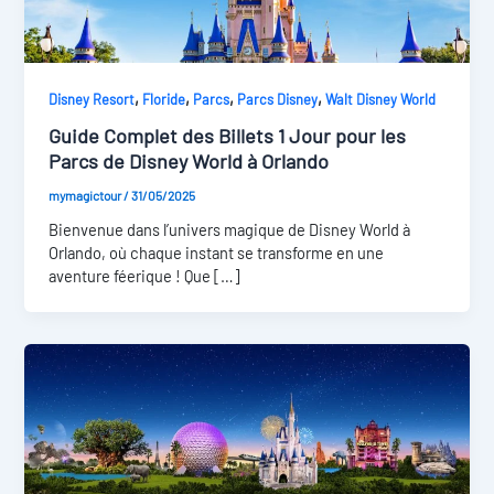
,
,
,
,
Disney Resort
Floride
Parcs
Parcs Disney
Walt Disney World
Guide Complet des Billets 1 Jour pour les
Parcs de Disney World à Orlando
mymagictour
/
31/05/2025
Bienvenue dans l’univers magique de Disney World à
Orlando, où chaque instant se transforme en une
aventure féerique ! Que […]