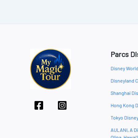
Parcs Di
Disney World
Disneyland C
Shanghai Di
Hong Kong D
Tokyo Disne
AULANI, A Di
Olina, Hawai‘