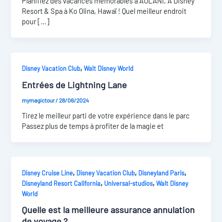
Planifiez des vacances mémorables à AULANI, A Disney
Resort & Spa à Ko Olina, Hawaï ! Quel meilleur endroit
pour […]
,
Disney Vacation Club
Walt Disney World
Entrées de Lightning Lane
mymagictour
/
28/06/2024
Tirez le meilleur parti de votre expérience dans le parc
Passez plus de temps à profiter de la magie et
,
,
,
Disney Cruise Line
Disney Vacation Club
Disneyland Paris
,
,
Disneyland Resort California
Universal-studios
Walt Disney
World
Quelle est la meilleure assurance annulation
de voyage ?